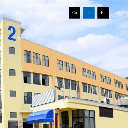
連絡しま
Cn
Jp
En
ス
す