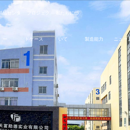
製品センタ
プロジェク
私たちにつ
ー
トケース
いて
製造能力
ニュー