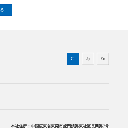
戻る
Cn
Jp
En
本社住所：中国広東省東莞市虎門鎮路東社区長興路7号